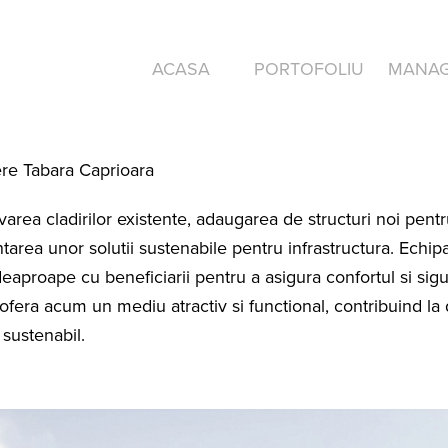
ACASA
PORTOFOLIU
MANA
ere Tabara Caprioara
varea cladirilor existente, adaugarea de structuri noi pentru 
area unor solutii sustenabile pentru infrastructura. Echipa
deaproape cu beneficiarii pentru a asigura confortul si sigur
fera acum un mediu atractiv si functional, contribuind la d
 sustenabil.