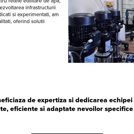
tru retele edilitare de apa,
zvoltarea infrastructurii
icati si experimentati, am
itati, oferind solutii
neficiaza de expertiza si dedicarea echipei
te, eficiente si adaptate nevoilor specifice 