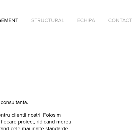
GEMENT
STRUCTURAL
ECHIPA
CONTACT
 consultanta.
tru clientii nostri. Folosim
 fiecare proiect, ridicand mereu
ctand cele mai inalte standarde