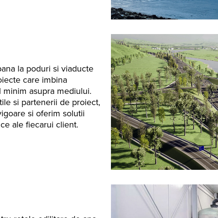
pana la poduri si viaducte
iecte care imbina
ul minim asupra mediului.
ile si partenerii de proiect,
goare si oferim solutii
e ale fiecarui client.