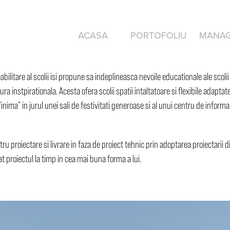
ACASA
PORTOFOLIU
MANA
abilitare al scolii isi propune sa indeplineasca nevoile educationale ale scol
tura instpirationala. Acesta ofera scolii spatii intaltatoare si flexibile adapt
inima" in jurul unei sali de festivitati generoase si al unui centru de infor
tru proiectare si livrare in faza de proiect tehnic prin adoptarea proiectarii 
at proiectul la timp in cea mai buna forma a lui.