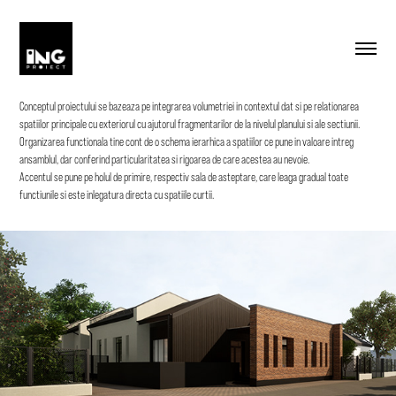
Conceptul proiectului se bazeaza pe integrarea volumetriei in contextul dat si pe relationarea
spatiilor principale cu exteriorul cu ajutorul fragmentarilor de la nivelul planului si ale sectiunii.
Organizarea functionala tine cont de o schema ierarhica a spatiilor ce pune in valoare intreg
ansamblul, dar conferind particularitatea si rigoarea de care acestea au nevoie.
Accentul se pune pe holul de primire, respectiv sala de asteptare, care leaga gradual toate
functiunile si este inlegatura directa cu spatiile curtii.